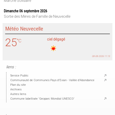
Marché Solidaire
Dimanche 06 septembre 2026
Sortie des Mères de Famille de Neuvecelle
Météo Neuvecelle
25
ciel dégagé
°C
08-08-2026 11:15
liens :
Service Public
Communauté de Communes Pays d'Evian - Vallée d'Abondance
Plan du site
Archives
Autres liens
Commune labellisée 'Geoparc Mondial UNESCO'