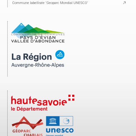
Commune labellisée 'Geoparc Mondial UNESCO'