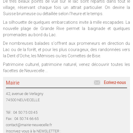
De très beaux points de vue sur le lac sont répartis dans tout le
village, réservant chaque fois un attrait particulier. On devine la
Suisse brumeuse ou détaillée selon l'heure et le temps.
La silhouette de quelques embarcations invite à mille escapades. La
nouvelle plage de Grande Rive permet la baignade et quelques
promenades au bord du Lac.
De nombreuses balades s'offrent aux promeneurs en direction du
Lac ou de la forêt, et pour les plus courageux, des randonnées vers
la Dent d'Oche, les Mémises ou les Cornettes de Bise.
Patrimoine culturel, patrimoine naturel, venez découvrir toutes les
facettes de Neuvecelle ...
Mairie
Ecrivez-nous
42, avenue de Verlagny
74500 NEUVECELLE
Tél : 04 50 75 03 45
Fax : 04 50 74 66 65
contact@mairie-neuvecelle.fr
Inscrivez-vous à la NEWSLETTER :