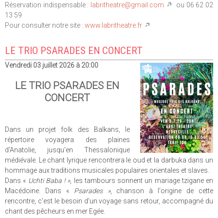
Réservation indispensable :
labritheatre@gmail.com
ou 06 62 02
13 59
Pour consulter notre site :
www.labritheatre.fr
LE TRIO PSARADES EN CONCERT
Vendredi 03 juillet 2026 à 20:00
LE TRIO PSARADES EN
CONCERT
Dans un projet folk des Balkans, le
répertoire voyagera des plaines
d'Anatolie, jusqu'en Thessalonique
médiévale. Le chant lyrique rencontrera le oud et la darbuka dans un
hommage aux traditions musicales populaires orientales et slaves.
Dans «
Uchti Baba ! »
, les tambours sonnent un mariage tzigane en
Macédoine. Dans «
Psarades »
, chanson à l'origine de cette
rencontre, c'est le besoin d'un voyage sans retour, accompagné du
chant des pêcheurs en mer Egée.