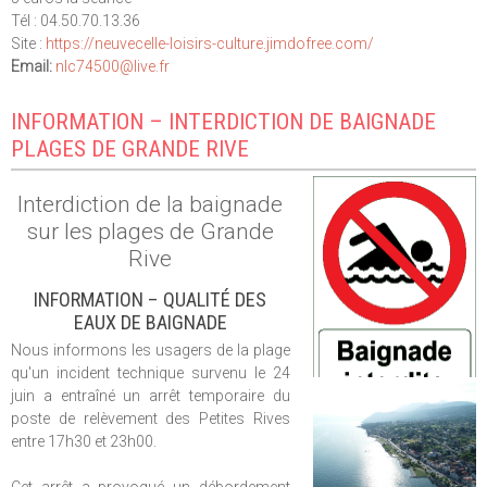
Tél : 04.50.70.13.36
Site :
https://neuvecelle-loisirs-culture.jimdofree.com/
Email:
nlc74500
@l
ive.fr
INFORMATION – INTERDICTION DE BAIGNADE
PLAGES DE GRANDE RIVE
Interdiction de la baignade
sur les plages de Grande
Rive
INFORMATION – QUALITÉ DES
EAUX DE BAIGNADE
Nous informons les usagers de la plage
qu'un incident technique survenu le 24
juin a entraîné un arrêt temporaire du
poste de relèvement des Petites Rives
entre 17h30 et 23h00.
Cet arrêt a provoqué un débordement