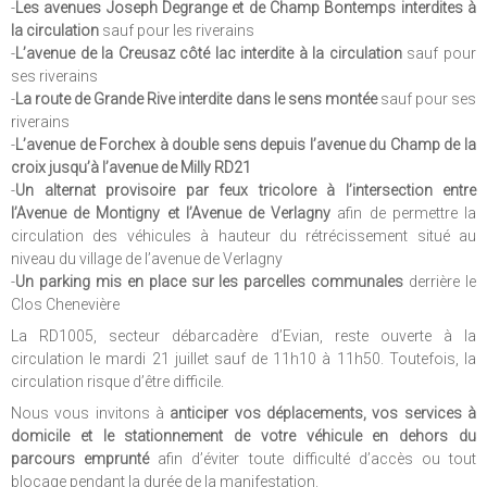
-
Les avenues Joseph Degrange et de Champ Bontemps interdites à
la circulation
sauf pour les riverains
-
L’avenue de la Creusaz côté lac interdite à la circulation
sauf pour
ses riverains
-
La route de Grande Rive interdite dans le sens montée
sauf pour ses
riverains
-
L’avenue de Forchex à double sens depuis l’avenue du Champ de la
croix jusqu’à l’avenue de Milly RD21
-
Un alternat provisoire par feux tricolore à l’intersection entre
l’Avenue de Montigny et l’Avenue de Verlagny
afin de permettre la
circulation des véhicules à hauteur du rétrécissement situé au
niveau du village de l’avenue de Verlagny
-
Un parking mis en place sur les parcelles communales
derrière le
Clos Chenevière
La RD1005, secteur débarcadère d’Evian, reste ouverte à la
circulation le mardi 21 juillet sauf de 11h10 à 11h50. Toutefois, la
circulation risque d’être difficile.
Nous vous invitons à
anticiper vos déplacements, vos services à
domicile et le stationnement de votre véhicule en dehors du
parcours emprunté
afin d’éviter toute difficulté d’accès ou tout
blocage pendant la durée de la manifestation.