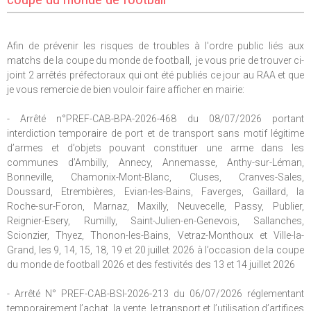
Afin de prévenir les risques de troubles à l'ordre public liés aux
matchs de la coupe du monde de football, je vous prie de trouver ci-
joint 2 arrêtés préfectoraux qui ont été publiés ce jour au RAA et que
je vous remercie de bien vouloir faire afficher en mairie:
- Arrêté n°PREF-CAB-BPA-2026-468 du 08/07/2026 portant
interdiction temporaire de port et de transport sans motif légitime
d’armes et d’objets pouvant constituer une arme dans les
communes d’Ambilly, Annecy, Annemasse, Anthy-sur-Léman,
Bonneville, Chamonix-Mont-Blanc, Cluses, Cranves-Sales,
Doussard, Etrembières, Evian-les-Bains, Faverges, Gaillard, la
Roche-sur-Foron, Marnaz, Maxilly, Neuvecelle, Passy, Publier,
Reignier-Esery, Rumilly, Saint-Julien-en-Genevois, Sallanches,
Scionzier, Thyez, Thonon-les-Bains, Vetraz-Monthoux et Ville-la-
Grand, les 9, 14, 15, 18, 19 et 20 juillet 2026 à l’occasion de la coupe
du monde de football 2026 et des festivités des 13 et 14 juillet 2026
- Arrêté N° PREF-CAB-BSI-2026-213 du 06/07/2026 réglementant
temporairement l’achat, la vente, le transport et l’utilisation d’artifices