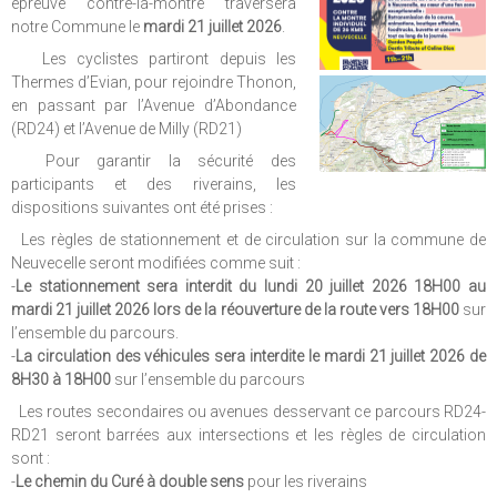
épreuve contre-la-montre traversera
notre Commune le
mardi 21 juillet
2026
.
Les cyclistes partiront depuis les
Thermes d’Evian, pour rejoindre Thonon,
en passant par l’Avenue d’Abondance
(RD24) et l’Avenue de Milly (RD21)
Pour garantir la sécurité des
participants et des riverains, les
dispositions suivantes ont été prises :
Les règles de stationnement et de circulation sur la commune de
Neuvecelle seront modifiées comme suit :
-
Le stationnement
sera interdit du lundi 20 juillet 2026 18H00 au
mardi 21 juillet 2026 lors de la réouverture de la route vers 18H00
sur
l’ensemble du parcours.
-
La circulation des véhicules sera interdite le mardi 21 juillet 2026 de
8H30 à 18H00
sur l’ensemble du parcours
Les routes secondaires ou avenues desservant ce parcours RD24-
RD21 seront barrées aux intersections et les règles de circulation
sont :
-
Le chemin du Curé à double sens
pour les riverains