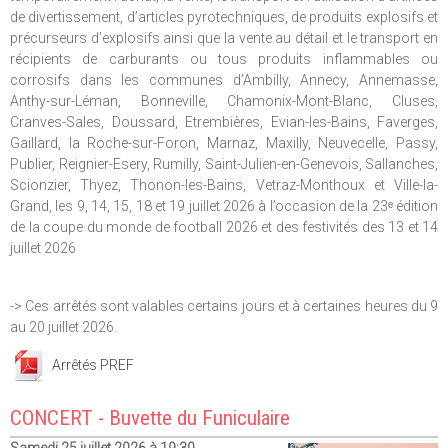
de divertissement, d’articles pyrotechniques, de produits explosifs et
précurseurs d’explosifs ainsi que la vente au détail et le transport en
récipients de carburants ou tous produits inflammables ou
corrosifs dans les communes d’Ambilly, Annecy, Annemasse,
Anthy-sur-Léman, Bonneville, Chamonix-Mont-Blanc, Cluses,
Cranves-Sales, Doussard, Etrembières, Evian-les-Bains, Faverges,
Gaillard, la Roche-sur-Foron, Marnaz, Maxilly, Neuvecelle, Passy,
Publier, Reignier-Esery, Rumilly, Saint-Julien-en-Genevois, Sallanches,
Scionzier, Thyez, Thonon-les-Bains, Vetraz-Monthoux et Ville-la-
Grand, les 9, 14, 15, 18 et 19 juillet 2026 à l’occasion de la 23ᵉ édition
de la coupe du monde de football 2026 et des festivités des 13 et 14
juillet 2026
-> Ces arrêtés sont valables certains jours et à certaines heures du 9
au 20 juillet 2026.
Arrêtés PREF
CONCERT - Buvette du Funiculaire