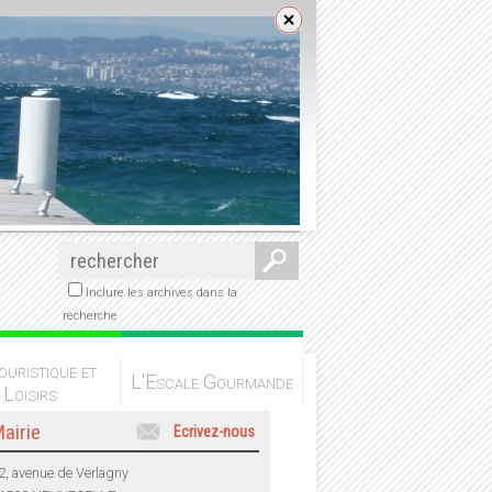
Inclure les archives dans la
recherche
ouristique et
L'Escale Gourmande
Loisirs
airie
Ecrivez-nous
2, avenue de Verlagny