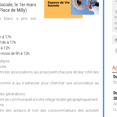
7
ociale, le 1er mars
lace de Milly)
T
F
ve Blanc a pris ses
c
I
h à 17h
 14h à 17h
 à 12h
 mois de 9h à 12h.
ltipes :
Ag
olat
entre les associations qui proposent chacune de leur côté des
Du
St
ersonne à qui s’adresser pour chercher une association au
Du
e les générations
20
ment de communauté à notre village éclaté géographiquement
AC
une
L
être des acteurs et non des consommateurs des activités