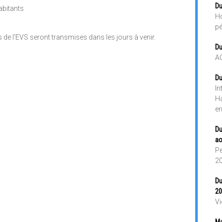
Du
abitants
Ho
pé
s de l'EVS seront transmises dans les jours à venir.
Du
A
Du
In
Ha
en
Du
ao
Pe
2
Du
20
Vi
Ma