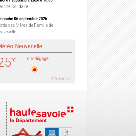
rché Solidaire
manche 06 septembre 2026
rtie des Mères de Famille de
uvecelle
Météo Neuvecelle
25
ciel dégagé
°C
07-08-2026 12:11