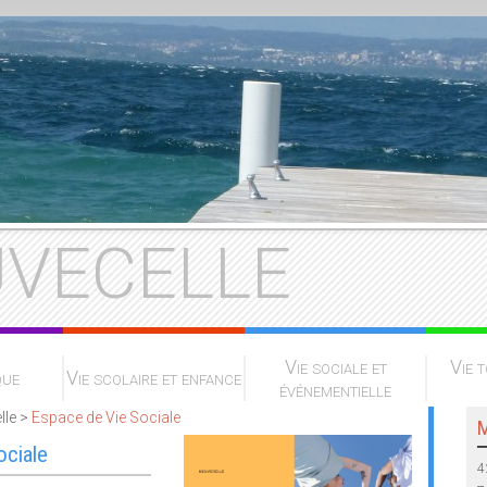
VECELLE
Vie sociale et
Vie t
que
Vie scolaire et enfance
événementielle
lle >
Espace de Vie Sociale
M
ociale
4