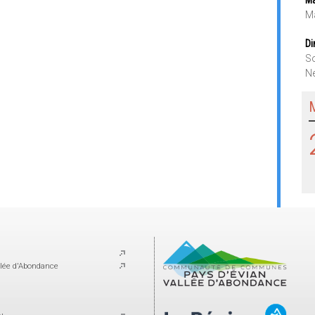
Ma
Di
So
Ne
lée d'Abondance