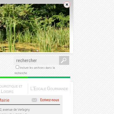
Inclure les archives dans la
recherche
ouristique et
L'Escale Gourmande
Loisirs
airie
Ecrivez-nous
2, avenue de Verlagny