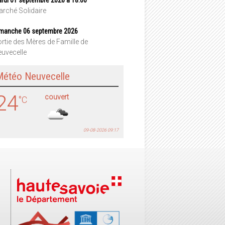
rché Solidaire
manche 06 septembre 2026
rtie des Mères de Famille de
uvecelle
Météo Neuvecelle
24
couvert
°C
09-08-2026 09:17