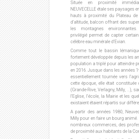
Située en proximité immédiate
NEUVECELLE étale ses paysages ent
hauts à proximité du Plateau d
d’altitude, balcon offrant des supe
les montagnes environnantes.
privilégié permet de capter certa
célèbre eau minérale d’Evian.
Comme tout le bassin lémaniqu
fortement développée depuis les a
population a triplé pour atteindre 
en 2016. Jusque dans les années 1
essentiellement tournée vers l’agr
cette époque, elle était constitué
(Grande-Rive, Verlagny, Milly, …), s
l’Eglise, l’école, la Mairie et les
existaient étaient répartis sur différe
A partir des années 1980, Neuvece
Milly pour en faire un bourg animé.
nombreux commerces, des professi
de proximité aux habitants de la 