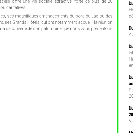
vecelle offre une vie sociale attractive, forte de plus de 20
Du
ou caritatives.
Ho
iques, ses magnifiques aménagements du bord du Lac où des
pé
nt, ses Grands Hôtels, qui ont notamment accueilli la réunion
Du
 à la découverte de son patrimoine que nous vous présentons
A
Du
In
Ha
en
Du
ao
Pe
2
Du
20
Vi
Ma