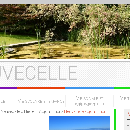
VECELLE
Vie sociale et
Vie t
que
Vie scolaire et enfance
événementielle
> Neuvecelle d'Hier et d'Aujourd'hui >
Neuvecelle aujourd'hui
M
4