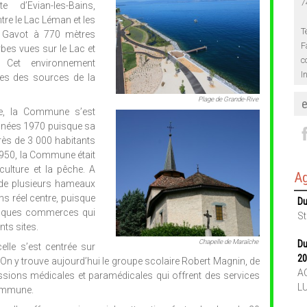
7
 d’Evian-les-Bains,
re le Lac Léman et les
T
e Gavot à 770 mètres
F
rbes vues sur le Lac et
c
 Cet environnement
I
ines des sources de la
Plage de Grande-Rive
e, la Commune s’est
nnées 1970 puisque sa
près de 3 000 habitants
950, la Commune était
iculture et la pêche. A
Ag
e de plusieurs hameaux
ans réel centre, puisque
Du
 quelques commerces qui
St
nts sites.
Chapelle de Maraîche
Du
lle s’est centrée sur
20
 On y trouve aujourd’hui le groupe scolaire Robert Magnin, de
AC
ons médicales et paramédicales qui offrent des services
L
Commune.