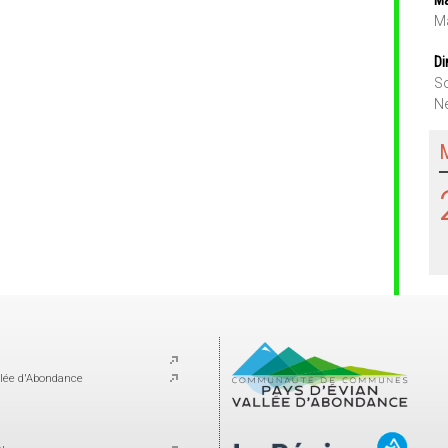
Ma
Di
So
Ne
lée d'Abondance