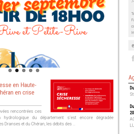
7
T
F
c
I
Ag
resse en Haute-
Du
Chéran en crise
St
Du
evées rencontrées ces
20
on hydrologique du département s’est encore dégradée
AC
des Dranses et du Chéran, les débits des …
L