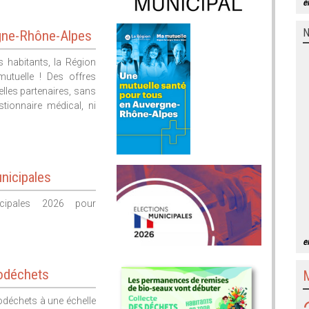
e
N
gne-Rhône-Alpes
s habitants, la Région
utuelle ! Des offres
elles partenaires, sans
tionnaire médical, ni
nicipales
icipales 2026 pour
e
odéchets
odéchets à une échelle