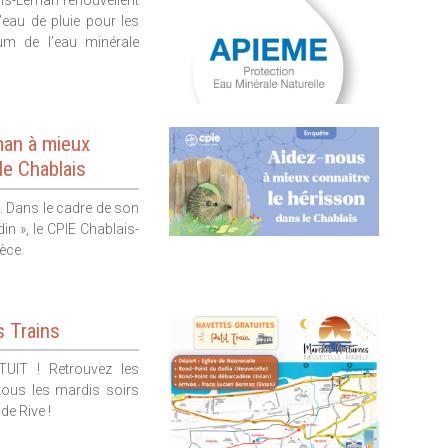
d’eau de pluie pour les
um de l’eau minérale
man à mieux
le Chablais
e. Dans le cadre de son
in », le CPIE Chablais-
pèce.
s Trains
UIT ! Retrouvez les
tous les mardis soirs
nde Rive !