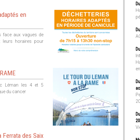
Du
Ho
adaptés en
pé
Du
us face aux vagues de
A
t leurs horaires pour
Du
In
Ha
en
 RAME
Du
lac Léman les 4 et 5
ao
igue du cancer
Pe
2
Du
20
Vi
a Ferrata des Saix
Ma