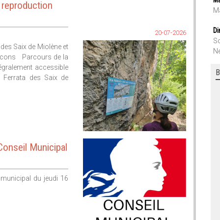
 reproduction
Ma
Di
20-07-2026
So
 des Saix de Miolène et
Ne
aucons Parcours de la
tégralement accessible
B
a Ferrata des Saix de
Conseil Municipal
 municipal du jeudi 16