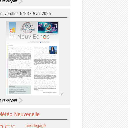
n savoir plus
euv'Echos N°83 - Avril 2026
n savoir plus
Météo Neuvecelle
ciel dégagé
°C