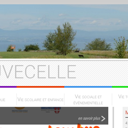
VECELLE
Vie sociale et
Vie t
que
Vie scolaire et enfance
événementielle
M
Marchés 
en savoir plus
4