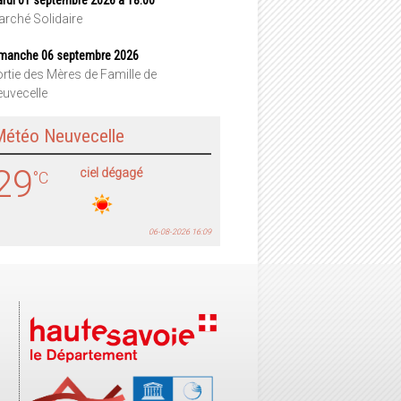
rché Solidaire
manche 06 septembre 2026
rtie des Mères de Famille de
uvecelle
Météo Neuvecelle
29
ciel dégagé
°C
06-08-2026 16:09