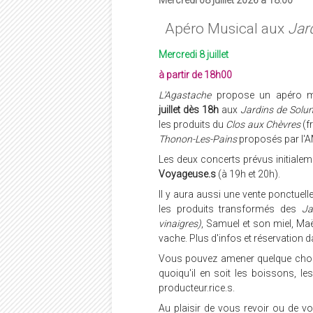
Apéro Musical aux
Jar
Mercredi 8 juillet
à partir de 18h00
L'Agastache
propose un apéro m
juillet dès 18h
aux
Jardins de Solu
les produits du
Clos aux Chèvres
(f
Thonon-Les-Pains
proposés par l'
Les deux concerts prévus initialem
Voyageuse.s
(à 19h et 20h).
Il y aura aussi une vente ponctuel
les produits transformés des
Ja
vinaigres)
, Samuel et son miel, Maë
vache. Plus d'infos et réservation 
Vous pouvez amener quelque chos
quoiqu'il en soit les boissons, l
producteur.rice.s.
Au plaisir de vous revoir ou de vo