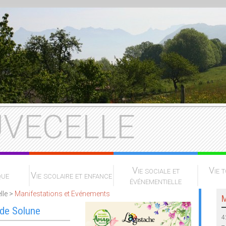
VECELLE
Vie sociale et
Vie t
que
Vie scolaire et enfance
événementielle
lle >
Manifestations et Evénements
M
 de Solune
4