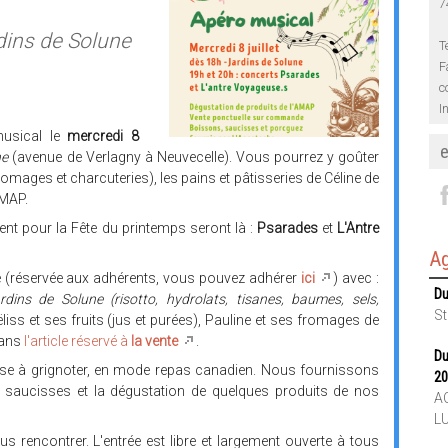
7
dins de Solune
T
F
c
I
usical le
mercredi 8
ne
(avenue de Verlagny à Neuvecelle). Vous pourrez y goûter
romages et charcuteries), les pains et pâtisseries de Céline de
AMAP.
ent pour la Fête du printemps seront là :
Psarades
et
L'Antre
Ag
le (réservée aux adhérents, vous pouvez adhérer
ici
) avec :
Du
rdins de Solune (risotto, hydrolats, tisanes, baumes, sels,
St
liss et ses fruits (jus et purées), Pauline et ses fromages de
dans
l'article réservé à
la vente
.
Du
e à grignoter, en mode repas canadien. Nous fournissons
20
es saucisses et la dégustation de quelques produits de nos
AC
L
us rencontrer. L'entrée est libre et largement ouverte à tous