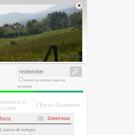
Inclure les archives dans la
recherche
ouristique et
L'Escale Gourmande
Loisirs
airie
Ecrivez-nous
2, avenue de Verlagny