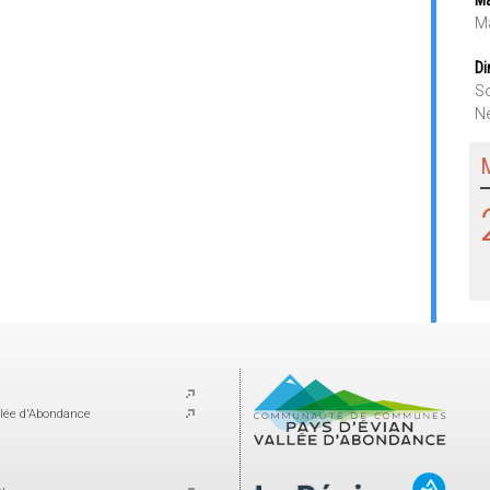
Ma
Di
So
Ne
lée d'Abondance