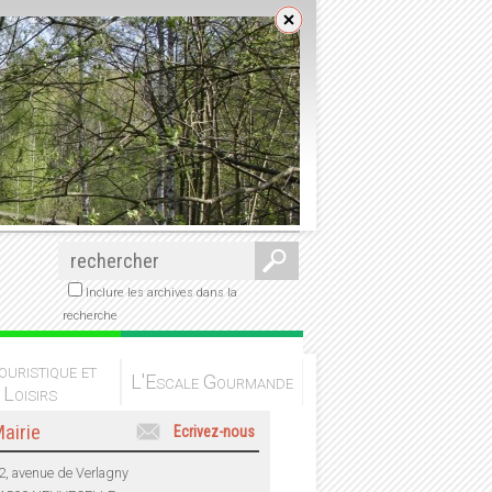
Inclure les archives dans la
recherche
ouristique et
L'Escale Gourmande
Loisirs
airie
Ecrivez-nous
2, avenue de Verlagny