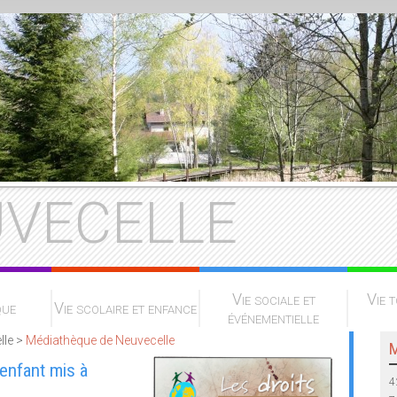
VECELLE
Vie sociale et
Vie t
que
Vie scolaire et enfance
événementielle
lle >
Médiathèque de Neuvecelle
M
’enfant mis à
4