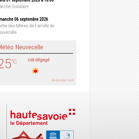
rché Solidaire
manche 06 septembre 2026
rtie des Mères de Famille de
uvecelle
Météo Neuvecelle
25
ciel dégagé
°C
06-08-2026 10:09