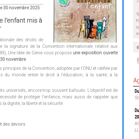
7
e 30 novembre 2025
T
e l’enfant mis à
F
r
c
I
ationale des droits de
de la signature de la Convention internationale relative aux
989), Une Idée de Génie vous propose
une exposition ouverte
u 30 novembre
.
 principes de la Convention, adoptée par l’ONU et ratifiée par
s du monde entier le droit à l’éducation, à la santé, à la
Ag
ts universels, encore trop souvent bafoués. L’objectif est de
Du
 nécessité de protéger l’enfance, mais aussi de rappeler que
St
a dignité, la liberté et la sécurité.
Du
20
AC
et des devoirs
L