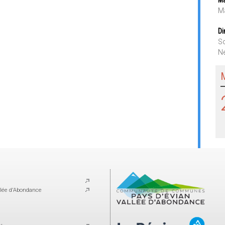
Ma
Di
So
Ne
lée d'Abondance