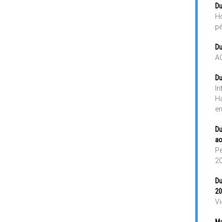
Du
Ho
pé
Du
A
Du
In
Ha
en
Du
ao
Pe
2
Du
20
Vi
Ma