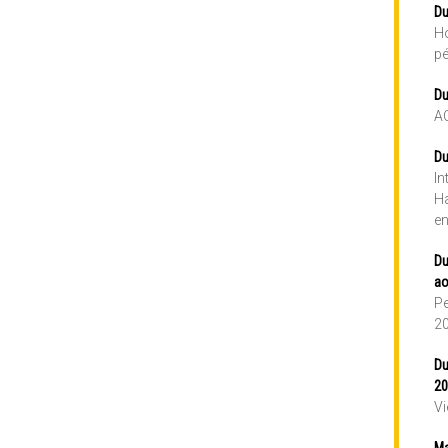
Du
Ho
pé
Du
A
Du
In
Ha
en
Du
ao
Pe
2
Du
20
Vi
Ma