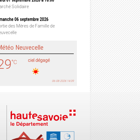
rché Solidaire
manche 06 septembre 2026
rtie des Mères de Famille de
uvecelle
Météo Neuvecelle
29
ciel dégagé
°C
06-08-2026 14:09