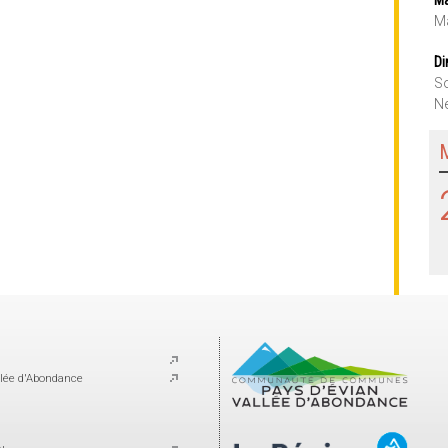
Ma
Di
So
Ne
lée d'Abondance