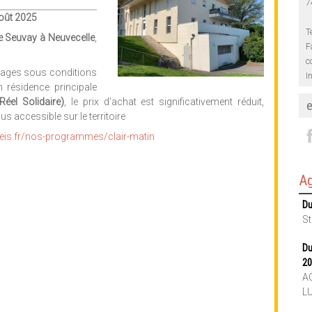
7
août 2025
T
e Seuvay à Neuvecelle
,
F
c
nages sous conditions
I
 résidence principale
 Réel Solidaire)
, le prix d’achat est significativement réduit,
us accessible sur le territoire
deis.fr/nos-programmes/clair-matin
Ag
Du
St
Du
20
AC
L