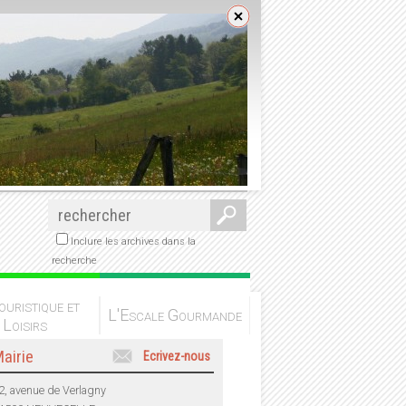
Inclure les archives dans la
recherche
ouristique et
L'Escale Gourmande
Loisirs
airie
Ecrivez-nous
2, avenue de Verlagny