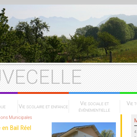
VECELLE
Vie sociale et
Vie t
que
Vie scolaire et enfance
événementielle
ions Municipales
M
 en Bail Réel
4