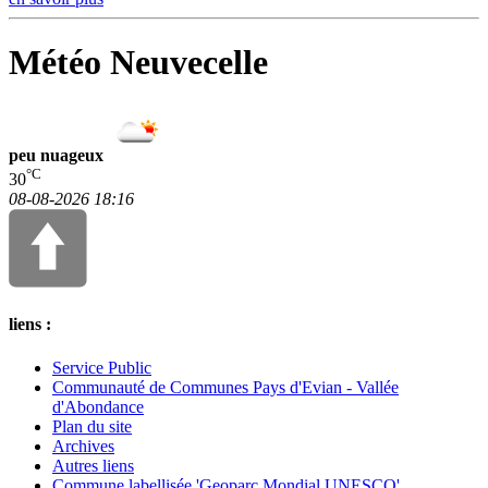
Météo Neuvecelle
peu nuageux
°C
30
08-08-2026 18:16
liens :
Service Public
Communauté de Communes Pays d'Evian - Vallée
d'Abondance
Plan du site
Archives
Autres liens
Commune labellisée 'Geoparc Mondial UNESCO'