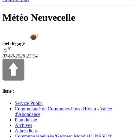
Météo Neuvecelle
ciel dégagé
°C
25
07-08-2026 21:14
liens :
Service Public
Communauté de Communes Pays d'Evian - Vallée
d'Abondance
Plan du site
Archives
Autres liens
Commune labellisée 'Geoparc Mondial UNESCO'