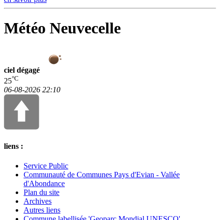
Météo Neuvecelle
ciel dégagé
°C
25
06-08-2026 22:10
liens :
Service Public
Communauté de Communes Pays d'Evian - Vallée
d'Abondance
Plan du site
Archives
Autres liens
Commune labellisée 'Geoparc Mondial UNESCO'