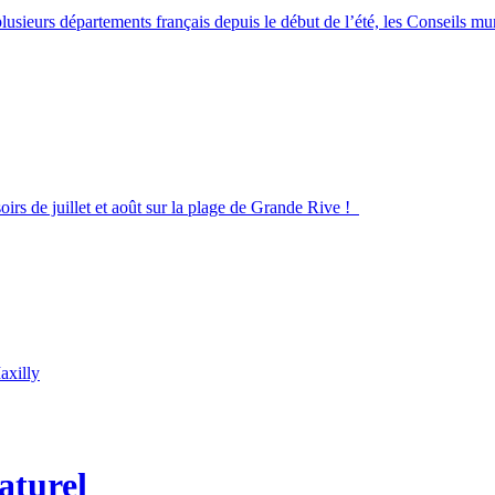
lusieurs départements français depuis le début de l’été, les Conseils m
irs de juillet et août sur la plage de Grande Rive !
axilly
aturel