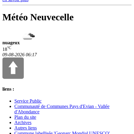
Météo Neuvecelle
nuageux
°C
18
09-08-2026 06:17
liens :
Service Public
Communauté de Communes Pays d'Evian - Vallée
d'Abondance
Plan du site
Archives
Autres liens
Commune labellisée 'Geoparc Mondial UNESCO'