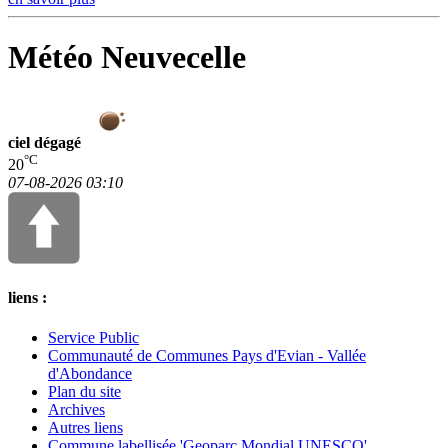
Météo Neuvecelle
ciel dégagé
°C
20
07-08-2026 03:10
liens :
Service Public
Communauté de Communes Pays d'Evian - Vallée
d'Abondance
Plan du site
Archives
Autres liens
Commune labellisée 'Geoparc Mondial UNESCO'