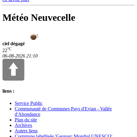
Météo Neuvecelle
ciel dégagé
°C
22
06-08-2026 21:10
liens :
Service Public
Communauté de Communes Pays d'Evian - Vallée
d'Abondance
Plan du site
Archives
Autres liens
Commune labellisée 'Geoparc Mondial UNESCO'