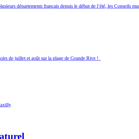
lusieurs départements français depuis le début de l’été, les Conseils m
irs de juillet et août sur la plage de Grande Rive !
axilly
aturel