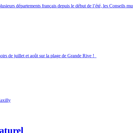
lusieurs départements français depuis le début de l’été, les Conseils m
irs de juillet et août sur la plage de Grande Rive !
axilly
aturel