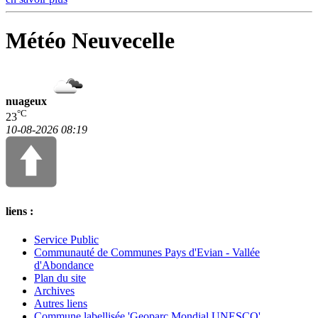
Météo Neuvecelle
nuageux
°C
23
10-08-2026 08:19
liens :
Service Public
Communauté de Communes Pays d'Evian - Vallée
d'Abondance
Plan du site
Archives
Autres liens
Commune labellisée 'Geoparc Mondial UNESCO'