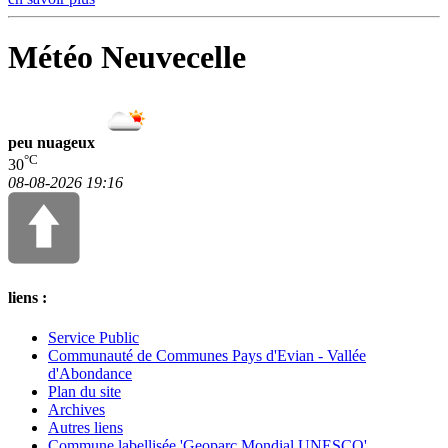
Météo Neuvecelle
peu nuageux
°C
30
08-08-2026 19:16
liens :
Service Public
Communauté de Communes Pays d'Evian - Vallée
d'Abondance
Plan du site
Archives
Autres liens
Commune labellisée 'Geoparc Mondial UNESCO'