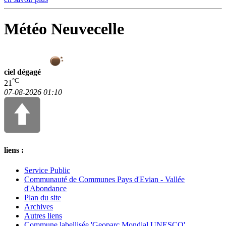
Météo Neuvecelle
ciel dégagé
°C
21
07-08-2026 01:10
liens :
Service Public
Communauté de Communes Pays d'Evian - Vallée
d'Abondance
Plan du site
Archives
Autres liens
Commune labellisée 'Geoparc Mondial UNESCO'